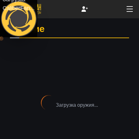
CaliberFan...
Оружие
Загрузка оружия...