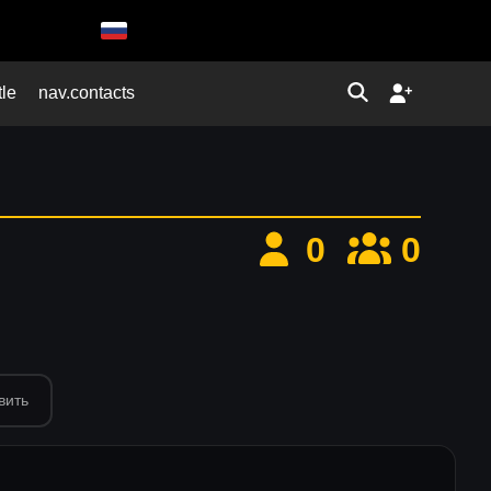
tle
nav.contacts
0
0
вить