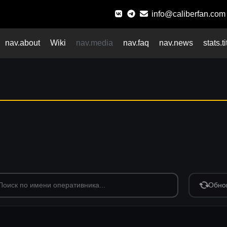
info@caliberfan.com
nav.about
Wiki
nav.media
nav.faq
nav.news
stats.ti
Обно