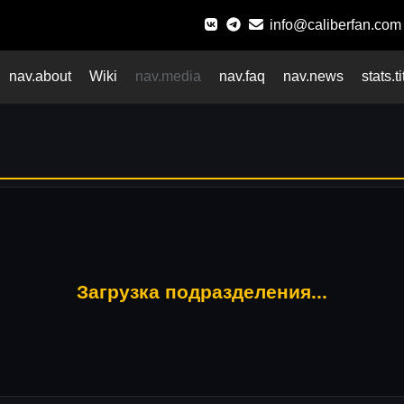
info@caliberfan.com
nav.about
Wiki
nav.media
nav.faq
nav.news
stats.ti
Загрузка подразделения...