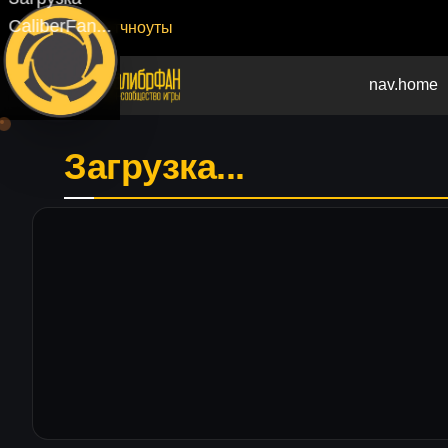
CaliberFan...
Патчноуты
nav.home
Загрузка...